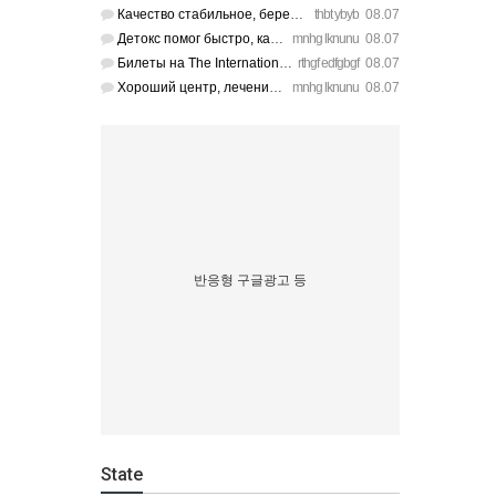
Качество стабильное, берем уже третий раз на планерки. https…
thbt ybyb
08.07
Детокс помог быстро, качественное лечение алкоголизма Санкт-…
mnhg lknunu
08.07
Билеты на The International 2026 перекупы опять сметут за се…
rthgf edfgbgf
08.07
Хороший центр, лечение алкоголизма Санкт-Петербург проводят …
mnhg lknunu
08.07
반응형 구글광고 등
State