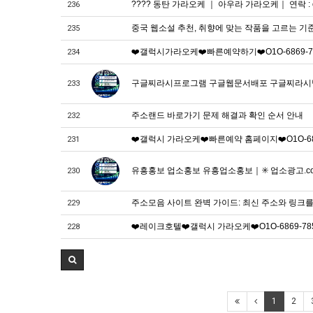
???? 동탄 가라오케 ｜ 아우라 가라오케｜ 연락 : o1o*
236
중국 웹소설 추천, 취향에 맞는 작품을 고르는 기
235
❤️갤럭시가라오케❤️빠른예약하기❤️O1O-6869-785O
234
구글찌라시프로그램 구글웹문서배포 구글찌라시방법 구
233
주소랜드 바로가기 문제 해결과 확인 순서 안내
232
❤️갤럭시 가라오케❤️빠른예약 홈페이지❤️O1O-6869
231
유흥홍보 업소홍보 유흥업소홍보｜✳️ 업소광고.com ✳️｜
230
주소모음 사이트 완벽 가이드: 최신 주소와 링크
229
❤️레이크호텔❤️갤럭시 가라오케❤️O1O-6869-785
228
1
2