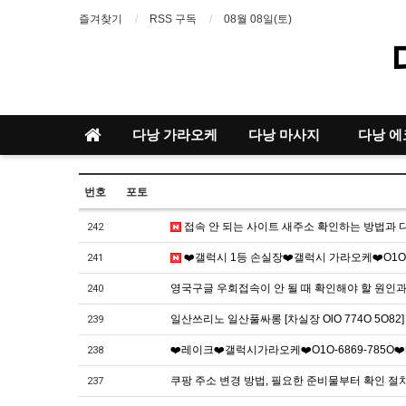
즐겨찾기
RSS 구독
08월 08일(토)
다낭 가라오케
다낭 마사지
다낭 에
번호
포토
접속 안 되는 사이트 새주소 확인하는 방법과 
242
❤️갤럭시 1등 손실장❤️갤럭시 가라오케❤️O1O-686
241
영국구글 우회접속이 안 될 때 확인해야 할 원인과
240
일산쓰리노 일산풀싸롱 [차실장 OlO 774O 5O8
239
❤️레이크❤️갤럭시가라오케❤️O1O-6869-785O❤️빠
238
쿠팡 주소 변경 방법, 필요한 준비물부터 확인 
237