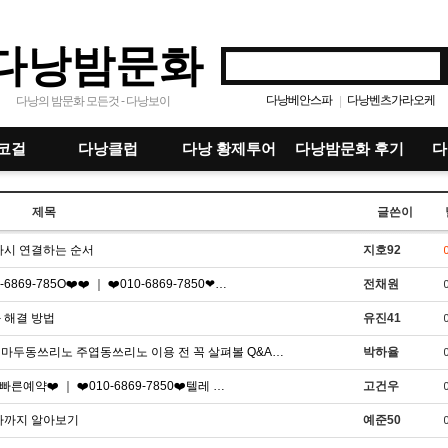
다낭밤문화
다낭베안스파
다낭벤츠가라오케
|
다낭의 밤문화 모든것 - 다낭보이
다낭붐붐마사지
다낭bm가라오케
|
|
다낭가라오케
다낭청룡열차
다낭불
|
|
|
코걸
다낭클럽
다낭 황제투어
다낭밤문화 후기
다
다낭풀빌라
다낭마사지
다낭골
|
|
|
제목
글쓴이
다시 연결하는 순서
지호92
9-785O❤️❤️ ｜ ❤️010-6869-7850❤…
전채원
 해결 방법
유진41
2] 마두동쓰리노 주엽동쓰리노 이용 전 꼭 살펴볼 Q&A…
박하율
른예약❤️ ｜ ❤️010-6869-7850❤️텔레 …
고건우
절차까지 알아보기
예준50