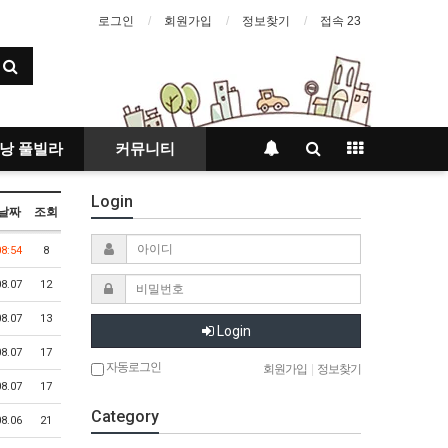
로그인
회원가입
정보찾기
접속 23
건마
낭 풀빌라
커뮤니티
프
Login
날짜
조회
08:54
8
08.07
12
08.07
13
Login
08.07
17
자동로그인
회원가입
|
정보찾기
08.07
17
Category
08.06
21