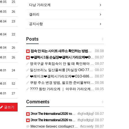
08.05
25
다낭 가라오케
08.05
26
갤러리
08.04
23
공지사항
08.04
22
Posts
+
08.04
26
접속 안 되는 사이트 새주소 확인하는 방법과 다시 연결하는 순서
08.08
❤️갤럭시 1등 손실장❤️갤럭시 가라오케❤️O1O-6869-785O❤️❤️ ｜ ❤️010-6869-7850❤️ ｜ ❤️soo588❤️ ｜ ❤️soo588❤ ｜ https://galaxykaraoke01.clickn.co.kr/pages/place
08.07
08.01
26
영국구글 우회접속이 안 될 때 확인해야 할 원인과 해결 방법
08.07
일산쓰리노 일산풀싸롱 [차실장 OlO 774O 5O82] 마두동쓰리노 주엽동쓰리노 이용 전 꼭 살펴볼 Q&A 모음 일산셔츠룸 일산룸싸롱 일산풀싸롱 일산3NO 일산유흥 화정동쓰리노 행신동쓰리노 대화동쓰??
08.07
08.01
24
❤️레이크❤️갤럭시가라오케❤️O1O-6869-785O❤️빠른예약❤️ ｜ ❤️010-6869-7850❤️텔레 soo588❤️깨깨오톡 soo588❤️ ｜ https://galaxykaraoke01.clickn.co.kr/main ｜ https://blog.naver.com/galaxykaraoke-/2243704
08.07
쿠팡 주소 변경 방법, 필요한 준비물부터 확인 절차까지 알아보기
08.06
08.01
52
???? 동탄 가라오케 ｜ 아우라 가라오케｜ 연락 : o1o*5863*5343 ☎️ ｜ 5343aa
08.05
08.01
27
Comments
+
글쓰기
Этот The International 2026 точно войдет в историю киберспор…
rthgf edfgbgf
08.07
Этот The International 2026 точно войдет в историю киберспор…
rthgf edfgbgf
08.07
Местное бизнес сообщество предпринимателей в Санкт-Петербург…
rfvcs werty
08.07