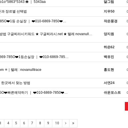
5863*5343 ☎️ ｜ 5343aa
달그림
준과 장르별 선택법
지우50
❤️1등 손실장 ｜ ❤️010-6869-7850❤️…
작은풍경
글찌라시키워드 ★ 구글찌라시.net ★ 텔레 novanull…
양지원
하은62
-785O❤️1등손실장 ｜ ❤️010-6869-785…
백유진
텔레 : novanulltrace
홍도현
를 한곳에서 찾는 방법
서연24
O❤️빠른예약하기 ｜ ❤️010-6869-7850❤️…
쉬운포스트
3
4
5
6
7
8
9
10