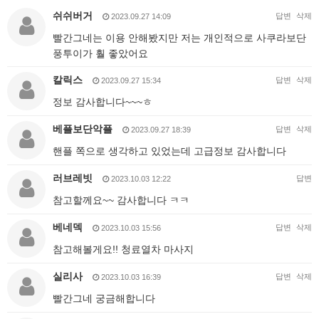
쉬쉬버거
답변
삭제
2023.09.27 14:09
빨간그네는 이용 안해봤지만 저는 개인적으로 사쿠라보단
풍투이가 훨 좋았어요
칼릭스
답변
삭제
2023.09.27 15:34
정보 감사합니다~~~ㅎ
베플보단악플
답변
삭제
2023.09.27 18:39
핸플 쪽으로 생각하고 있었는데 고급정보 감사합니다
러브레빗
답변
2023.10.03 12:22
참고할께요~~ 감사합니다 ㅋㅋ
베네덱
답변
삭제
2023.10.03 15:56
참고해볼게요!! 청료열차 마사지
실리사
답변
삭제
2023.10.03 16:39
빨간그네 궁금해합니다