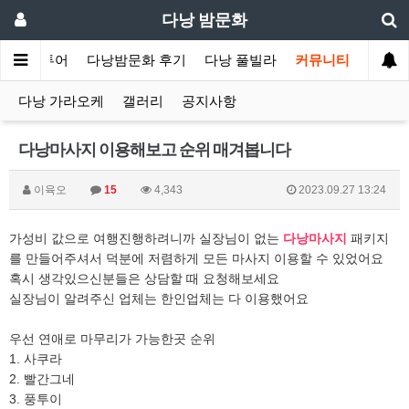
다낭 밤문화
낭 황제투어
다낭밤문화 후기
다낭 풀빌라
커뮤니티
다낭 가라오케
갤러리
공지사항
다낭마사지 이용해보고 순위 매겨봅니다
이육오
15
4,343
2023.09.27 13:24
가성비 값으로 여행진행하려니까 실장님이 없는
다낭마사지
패키지
를 만들어주셔서 덕분에 저렴하게 모든 마사지 이용할 수 있었어요
혹시 생각있으신분들은 상담할 때 요청해보세요
실장님이 알려주신 업체는 한인업체는 다 이용했어요
우선 연애로 마무리가 가능한곳 순위
1. 사쿠라
2. 빨간그네
3. 풍투이