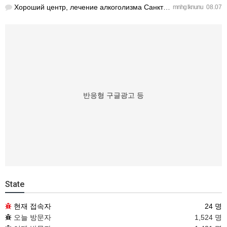
Хороший центр, лечение алкоголизма Санкт-Петербург проводят …
mnhg lknunu
08.07
반응형 구글광고 등
State
현재 접속자
24 명
오늘 방문자
1,524 명