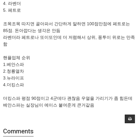
4. 라벤더
5. 페트로
조목조목 따지면 골아파서 간단하게 말하면 100점만점에 페트로는
85점. 돈아깝다는 생각은 안듬
라벤더라 페트로나 또이또인데 더 저렴해서 상위, 풍투이 위로는 만족
함
핸플업체 순위
1.베안스파
2.청룡열차
3.뉴라이프
4.더킹스파
더킹스파 평점 90점이고 4군데다 괜찮음 우열을 가리기가 좀 힘든데
베안스파는 실장님이 에이스 붙여준게 큰거같음
Comments