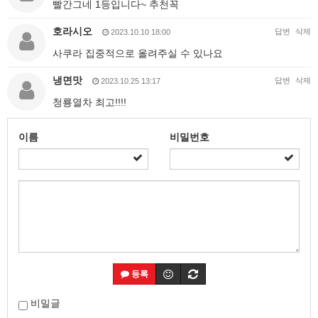
빨간그네 1등입니다~ 추천꼭
호라시오
답변
삭제
2023.10.10 18:00
사쿠라 집중적으로 올려주실 수 있나요
냉면맛
답변
삭제
2023.10.25 13:17
청룡열차 최고!!!!
이름
비밀번호
등록
비밀글