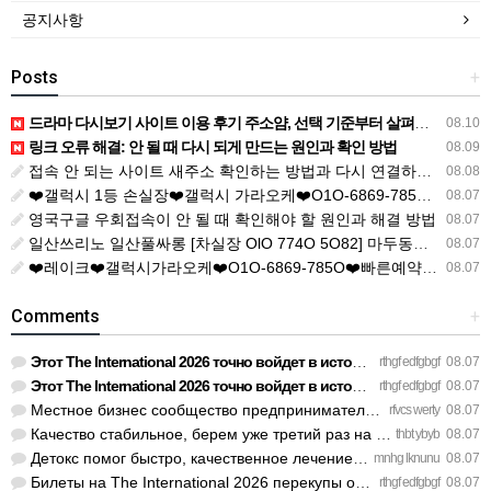
공지사항
Posts
+
드라마 다시보기 사이트 이용 후기 주소얌, 선택 기준부터 살펴보기
08.10
링크 오류 해결: 안 될 때 다시 되게 만드는 원인과 확인 방법
08.09
접속 안 되는 사이트 새주소 확인하는 방법과 다시 연결하는 순서
08.08
❤️갤럭시 1등 손실장❤️갤럭시 가라오케❤️O1O-6869-785O❤️❤️ ｜ ❤️010-6869-7850❤️ ｜ ❤️soo588❤️ ｜ ❤️soo588❤ ｜ https://galaxykaraoke01.clickn.co.kr/pages/place
08.07
영국구글 우회접속이 안 될 때 확인해야 할 원인과 해결 방법
08.07
일산쓰리노 일산풀싸롱 [차실장 OlO 774O 5O82] 마두동쓰리노 주엽동쓰리노 이용 전 꼭 살펴볼 Q&A 모음 일산셔츠룸 일산룸싸롱 일산풀싸롱 일산3NO 일산유흥 화정동쓰리노 행신동쓰리노 대화동쓰??
08.07
❤️레이크❤️갤럭시가라오케❤️O1O-6869-785O❤️빠른예약❤️ ｜ ❤️010-6869-7850❤️텔레 soo588❤️깨깨오톡 soo588❤️ ｜ https://galaxykaraoke01.clickn.co.kr/main ｜ https://blog.naver.com/galaxykaraoke-/2243704
08.07
Comments
+
Этот The International 2026 точно войдет в историю киберспор…
rthgf edfgbgf
08.07
Этот The International 2026 точно войдет в историю киберспор…
rthgf edfgbgf
08.07
Местное бизнес сообщество предпринимателей в Санкт-Петербург…
rfvcs werty
08.07
Качество стабильное, берем уже третий раз на планерки. https…
thbt ybyb
08.07
Детокс помог быстро, качественное лечение алкоголизма Санкт-…
mnhg lknunu
08.07
Билеты на The International 2026 перекупы опять сметут за се…
rthgf edfgbgf
08.07