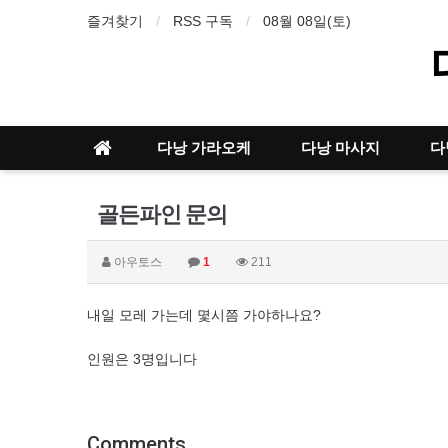
즐겨찾기
RSS 구독
08월 08일(토)
다낭 가라오케
다낭 마사지
다
골든파인 문의
아우토스
1
211
내일 모레 가는데 몇시쯤 가야하나요?
인원은 3명입니다
Comments