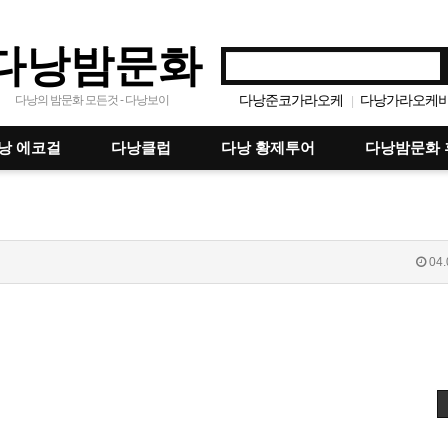
다낭밤문화
다낭준코가라오케
다낭가라오케
다낭의 밤문화 모든것 - 다낭보이
|
다낭에코걸
다낭풍투이
다낭마
|
|
|
다낭돈키호테
다낭붐붐마사
낭 에코걸
다낭클럽
다낭 황제투어
다낭밤문화 
|
|
다낭벤츠가라오케
다낭화월
|
|
다낭애플스파
|
04.