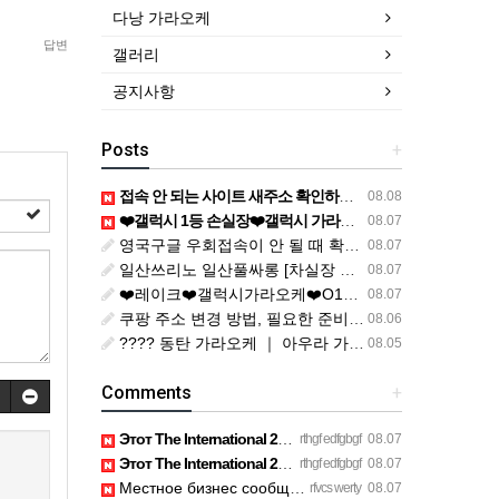
다낭 가라오케
답변
갤러리
공지사항
Posts
+
접속 안 되는 사이트 새주소 확인하는 방법과 다시 연결하는 순서
08.08
❤️갤럭시 1등 손실장❤️갤럭시 가라오케❤️O1O-6869-785O❤️❤️ ｜ ❤️010-6869-7850❤️ ｜ ❤️soo588❤️ ｜ ❤️soo588❤ ｜ https://galaxykaraoke01.clickn.co.kr/pages/place
08.07
영국구글 우회접속이 안 될 때 확인해야 할 원인과 해결 방법
08.07
일산쓰리노 일산풀싸롱 [차실장 OlO 774O 5O82] 마두동쓰리노 주엽동쓰리노 이용 전 꼭 살펴볼 Q&A 모음 일산셔츠룸 일산룸싸롱 일산풀싸롱 일산3NO 일산유흥 화정동쓰리노 행신동쓰리노 대화동쓰??
08.07
❤️레이크❤️갤럭시가라오케❤️O1O-6869-785O❤️빠른예약❤️ ｜ ❤️010-6869-7850❤️텔레 soo588❤️깨깨오톡 soo588❤️ ｜ https://galaxykaraoke01.clickn.co.kr/main ｜ https://blog.naver.com/galaxykaraoke-/2243704
08.07
쿠팡 주소 변경 방법, 필요한 준비물부터 확인 절차까지 알아보기
08.06
???? 동탄 가라오케 ｜ 아우라 가라오케｜ 연락 : o1o*5863*5343 ☎️ ｜ 5343aa
08.05
Comments
+
Этот The International 2026 точно войдет в историю киберспор…
rthgf edfgbgf
08.07
Этот The International 2026 точно войдет в историю киберспор…
rthgf edfgbgf
08.07
Местное бизнес сообщество предпринимателей в Санкт-Петербург…
rfvcs werty
08.07