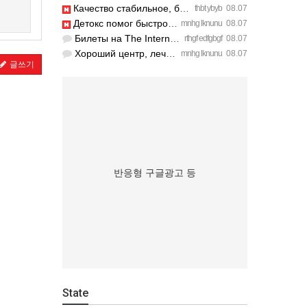
Качество стабильное, берем уже третий раз на планерки. https…
thbt ybyb
08.07
Детокс помог быстро, качественное лечение алкоголизма Санкт-…
mnhg lknunu
08.07
Билеты на The International 2026 перекупы опять сметут за се…
rthgf edfgbgf
08.07
Хороший центр, лечение алкоголизма Санкт-Петербург проводят …
mnhg lknunu
08.07
글쓰기
반응형 구글광고 등
State