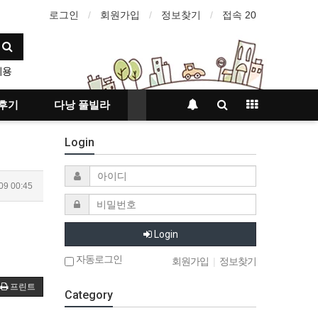
로그인
회원가입
정보찾기
접속 20
비용
사지
지
후기
다낭 풀빌라
커뮤니티
루
Login
09 00:45
Login
자동로그인
회원가입
|
정보찾기
프린트
Category