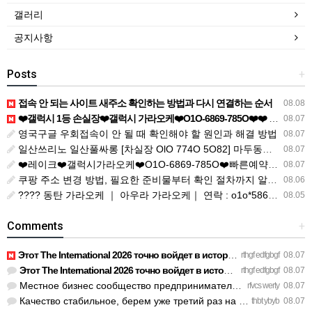
갤러리
공지사항
Posts
+
접속 안 되는 사이트 새주소 확인하는 방법과 다시 연결하는 순서
08.08
❤️갤럭시 1등 손실장❤️갤럭시 가라오케❤️O1O-6869-785O❤️❤️ ｜ ❤️010-6869-7850❤️ ｜ ❤️soo588❤️ ｜ ❤️soo588❤ ｜ https://galaxykaraoke01.clickn.co.kr/pages/place
08.07
영국구글 우회접속이 안 될 때 확인해야 할 원인과 해결 방법
08.07
일산쓰리노 일산풀싸롱 [차실장 OlO 774O 5O82] 마두동쓰리노 주엽동쓰리노 이용 전 꼭 살펴볼 Q&A 모음 일산셔츠룸 일산룸싸롱 일산풀싸롱 일산3NO 일산유흥 화정동쓰리노 행신동쓰리노 대화동쓰??
08.07
❤️레이크❤️갤럭시가라오케❤️O1O-6869-785O❤️빠른예약❤️ ｜ ❤️010-6869-7850❤️텔레 soo588❤️깨깨오톡 soo588❤️ ｜ https://galaxykaraoke01.clickn.co.kr/main ｜ https://blog.naver.com/galaxykaraoke-/2243704
08.07
쿠팡 주소 변경 방법, 필요한 준비물부터 확인 절차까지 알아보기
08.06
???? 동탄 가라오케 ｜ 아우라 가라오케｜ 연락 : o1o*5863*5343 ☎️ ｜ 5343aa
08.05
Comments
+
Этот The International 2026 точно войдет в историю киберспор…
rthgf edfgbgf
08.07
Этот The International 2026 точно войдет в историю киберспор…
rthgf edfgbgf
08.07
Местное бизнес сообщество предпринимателей в Санкт-Петербург…
rfvcs werty
08.07
Качество стабильное, берем уже третий раз на планерки. https…
thbt ybyb
08.07