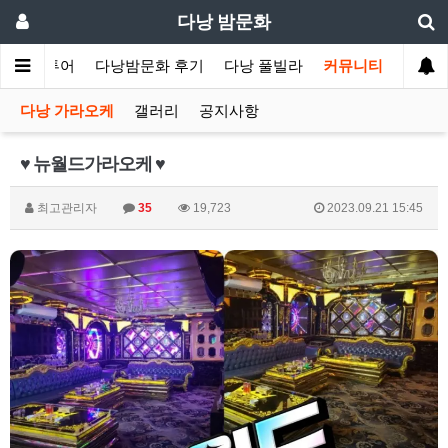
다낭 밤문화
낭 황제투어
다낭밤문화 후기
다낭 풀빌라
커뮤니티
다낭 가라오케
갤러리
공지사항
♥ 뉴월드가라오케 ♥
최고관리자
35
19,723
2023.09.21 15:45