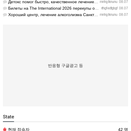
Детокс помог быстро, качественное лечение алкоголизма Санкт-…
mnhg lknunu
08.07
Билеты на The International 2026 перекупы опять сметут за се…
rthgf edfgbgf
08.07
Хороший центр, лечение алкоголизма Санкт-Петербург проводят …
mnhg lknunu
08.07
반응형 구글광고 등
State
현재 접속자
42 명