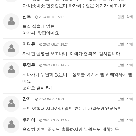
다 비슷비슷 한것같은데 아가씨수질은 여기가 최고네요.
신투
답변
삭제
2024.01.16 15:18
트집 잡을게 없는
아가씨 맛집이네요..
이다유
답변
삭제
2024.06.24 18:24
자세한 설명을 보고나니, 이해가 잘되요 .감사합니다
우영우
답변
삭제
2024.08.12 16:45
지나가다 우연히 봤는데... 정보를 여기서 받고 예약까지 받
네요
조아요 별이 5개
감자
답변
삭제
2024.09.23 16:21
저번 여행때 지나가다 몇번 봤는데 가라오케였군요!!
후라이
답변
삭제
2025.03.29 12:55
솔직히 벤츠, 준코도 훌륭하지만 뉴월드도 괜찮은듯.