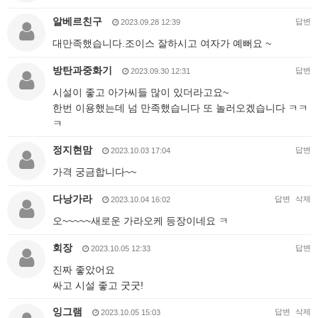
알베르친구
답변
2023.09.28 12:39
대만족했습니다.조이스 잘하시고 여자가 예뻐요 ~
방탄과중화기
답변
2023.09.30 12:31
시설이 좋고 아가씨들 많이 있더라고요~
한번 이용했는데 넘 만족했습니다 또 놀러오겠습니다 ㅋㅋ
ㅋ
정지현맘
답변
2023.10.03 17:04
가격 궁금합니다~~
다낭가라
답변
삭제
2023.10.04 16:02
오~~~~~새로운 가라오케 등장이네요 ㅋ
회장
답변
2023.10.05 12:33
진짜 좋았어요
싸고 시설 좋고 굿굿!
잉그램
답변
삭제
2023.10.05 15:03