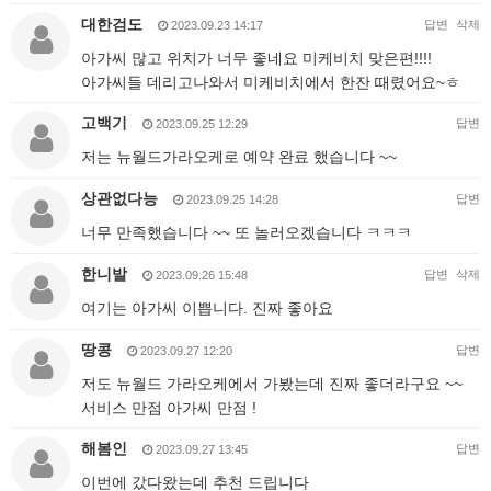
대한검도
답변
삭제
2023.09.23 14:17
아가씨 많고 위치가 너무 좋네요 미케비치 맞은편!!!!
아가씨들 데리고나와서 미케비치에서 한잔 때렸어요~ㅎ
고백기
답변
2023.09.25 12:29
저는 뉴월드가라오케로 예약 완료 했습니다 ~~
상관없다능
답변
2023.09.25 14:28
너무 만족했습니다 ~~ 또 놀러오겠습니다 ㅋㅋㅋ
한니발
답변
삭제
2023.09.26 15:48
여기는 아가씨 이쁩니다. 진짜 좋아요
땅콩
답변
2023.09.27 12:20
저도 뉴월드 가라오케에서 가봤는데 진짜 좋더라구요 ~~
서비스 만점 아가씨 만점 !
해봄인
답변
2023.09.27 13:45
이번에 갔다왔는데 추천 드립니다