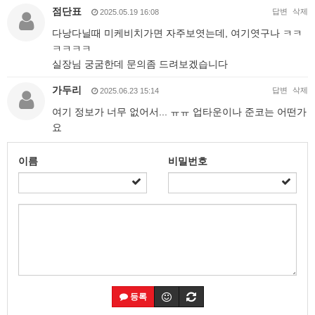
점단표
답변
삭제
2025.05.19 16:08
다낭다닐때 미케비치가면 자주보엿는데, 여기엿구나 ㅋㅋ
ㅋㅋㅋㅋ
실장님 궁굼한데 문의좀 드려보겠습니다
가두리
답변
삭제
2025.06.23 15:14
여기 정보가 너무 없어서... ㅠㅠ 업타운이나 준코는 어떤가
요
이름
비밀번호
등록