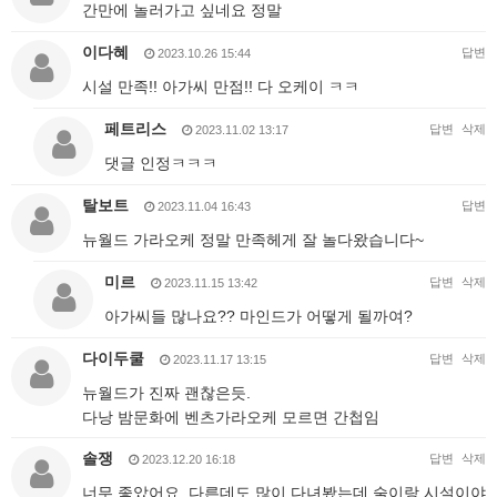
간만에 놀러가고 싶네요 정말
이다혜
답변
2023.10.26 15:44
시설 만족!! 아가씨 만점!! 다 오케이 ㅋㅋ
페트리스
답변
삭제
2023.11.02 13:17
댓글 인정ㅋㅋㅋ
탈보트
답변
2023.11.04 16:43
뉴월드 가라오케 정말 만족헤게 잘 놀다왔습니다~
미르
답변
삭제
2023.11.15 13:42
아가씨들 많나요?? 마인드가 어떻게 될까여?
다이두쿨
답변
삭제
2023.11.17 13:15
뉴월드가 진짜 괜찮은듯.
다낭 밤문화에 벤츠가라오케 모르면 간첩임
솔쟁
답변
삭제
2023.12.20 16:18
너무 좋았어요. 다른데도 많이 다녀봤는데 술이랑 시설이야