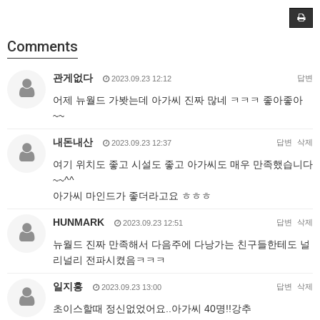
Comments
관게없다
답변
2023.09.23 12:12
어제 뉴월드 가봣는데 아가씨 진짜 많네 ㅋㅋㅋ 좋아좋아
~~
내돈내산
답변
삭제
2023.09.23 12:37
여기 위치도 좋고 시설도 좋고 아가씨도 매우 만족했습니다
~~^^
아가씨 마인드가 좋더라고요 ㅎㅎㅎ
HUNMARK
답변
삭제
2023.09.23 12:51
뉴월드 진짜 만족해서 다음주에 다낭가는 친구들한테도 널
리널리 전파시켰음ㅋㅋㅋ
일지홍
답변
삭제
2023.09.23 13:00
초이스할때 정신없었어요..아가씨 40명!!강추